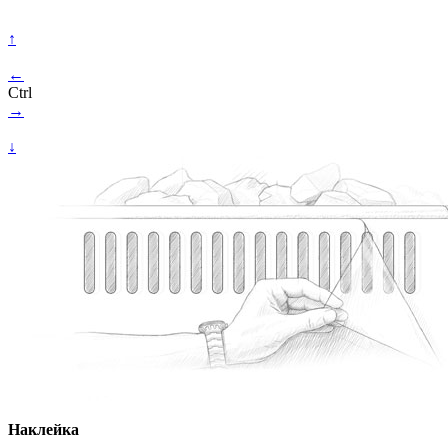
↑
←
Ctrl
→
↓
Наклейка