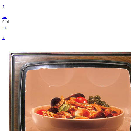
↑
←
Ctrl
→
↓