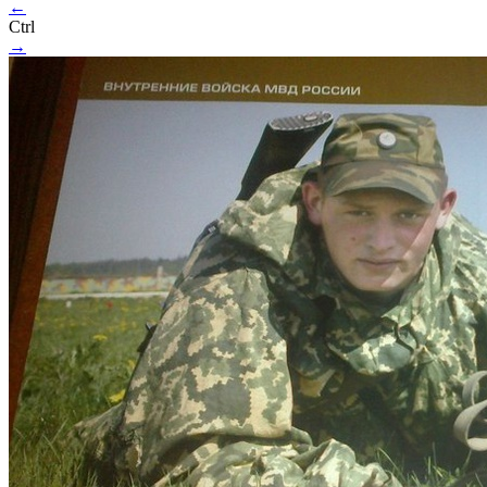
←
Ctrl
→