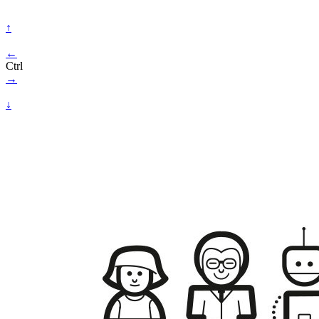
↑
←
Ctrl
→
↓