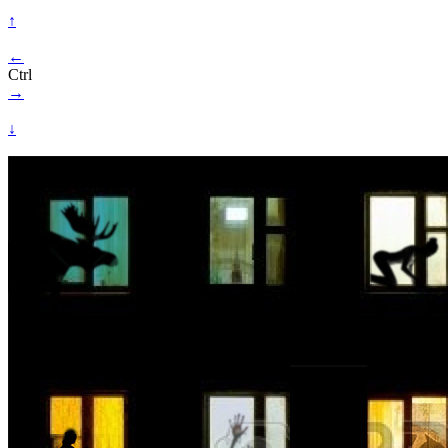
↑
←
Ctrl
→
↓