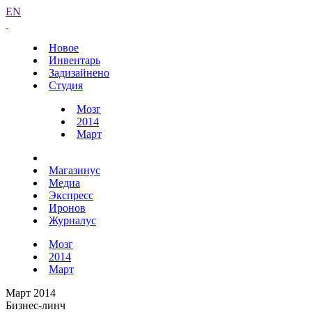
EN
Новое
Инвентарь
Задизайнено
Студия
Мозг
2014
Март
Магазинус
Медиа
Экспресс
Иронов
Журналус
Мозг
2014
Март
Март 2014
Бизнес-линч