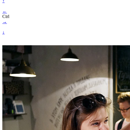
↑
←
Ctrl
→
↓