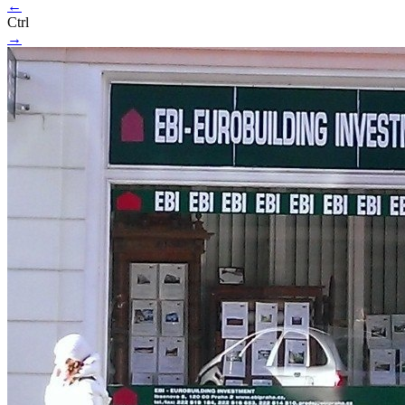
←
Ctrl
→