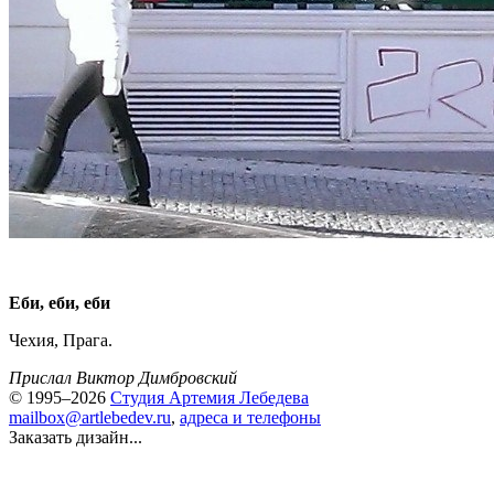
Еби, еби, еби
Чехия, Прага.
Прислал Виктор Димбровский
© 1995–2026
Студия Артемия Лебедева
mailbox@artlebedev.ru
,
адреса и телефоны
Заказать дизайн...