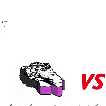
↑
←
Ctrl
→
↓