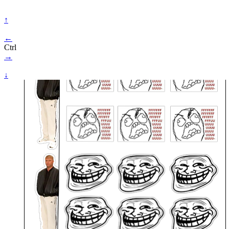
↑
←
Ctrl
→
↓