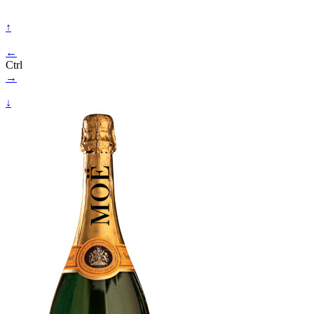
↑
←
Ctrl
→
↓