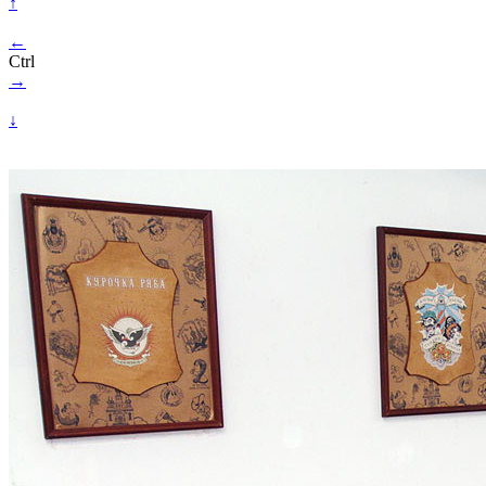
↑
←
Ctrl
→
↓