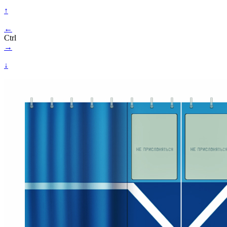
↑
←
Ctrl
→
↓