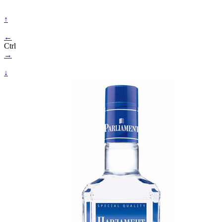
↑
←
Ctrl
→
↓