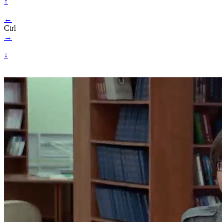
↑
←
Ctrl
→
↓