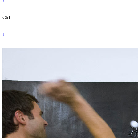
↑
←
Ctrl
→
↓