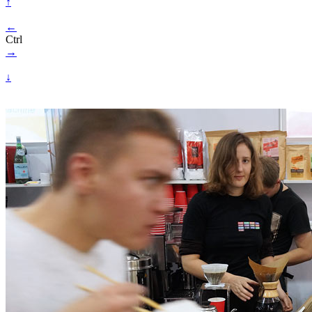
↑
←
Ctrl
→
↓