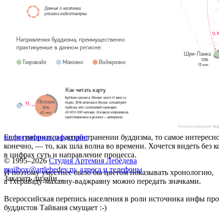
Если говорить о распространении буддизма, то самое интересно
инфографика
графдизайн
конечно, — то, как шла волна во времени. Хочется видеть без 
в цифрах суть и направление процесса.
© 1995–2026
Студия Артемия Лебедева
mailbox@artlebedev.ru
,
адреса и телефоны
И поэтому уместнее было бы цветом показывать хронологию,
Заказать дизайн...
а тхераваду-махаяну-ваджраяну можно передать значками.
Всероссийская перепись населения в роли источника инфы про
буддистов Тайваня смущает :-)