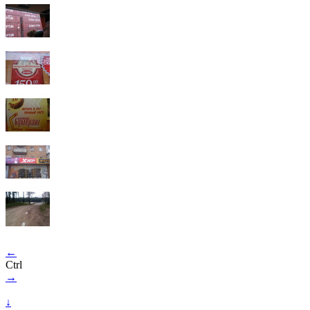
←
Ctrl
→
↓