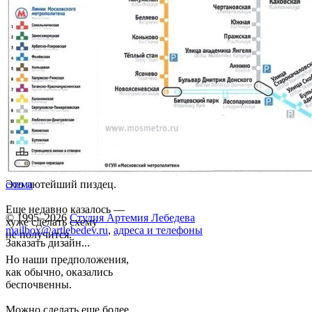
Это лютейший пиздец.
схема
Еще недавно казалось —
© 1995–2026
Студия Артемия Лебедева
хуже сделать схему
mailbox@artlebedev.ru
,
адреса и телефоны
не получится.
Заказать дизайн...
Но наши предположения,
как обычно, оказались
беспочвенны.
Можно сделать еще более