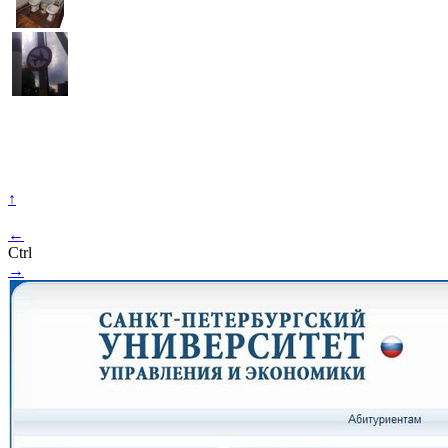
↑
←
Ctrl
→