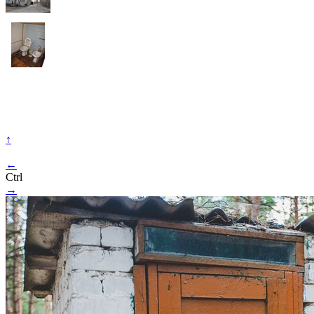
↑
←
Ctrl
→