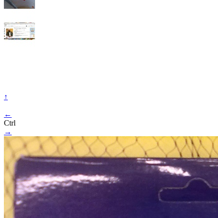
↑
←
Ctrl
→