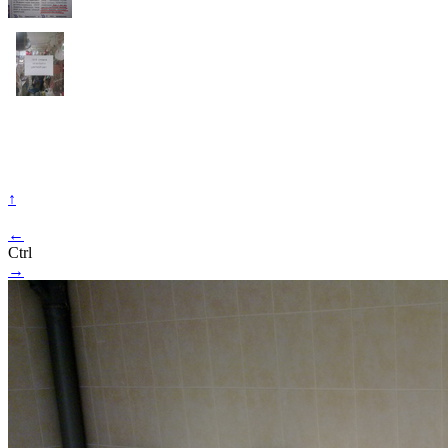
↑
←
Ctrl
→