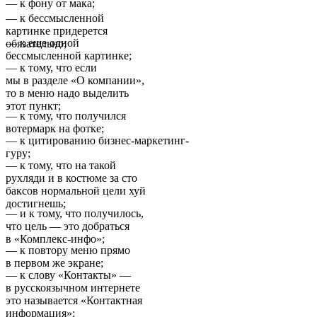
— к фону от мака;
— к бессмысленной
картинке придерется
— к еще одной
обязательно;
бессмысленной картинке;
— к тому, что если
мы в разделе «О компании»,
то в меню надо выделить
этот пункт;
— к тому, что получился
вотермарк на фотке;
— к цитированию бизнес-маркетинг-
гуру;
— к тому, что на такой
рухляди и в костюме за сто
баксов нормальной цели хуй
достигнешь;
— и к тому, что получилось,
что цель — это добраться
в «Комплекс-инфо»;
— к повтору меню прямо
в первом же экране;
— к слову «Контакты» —
в русскоязычном интернете
это называется «Контактная
информация»;