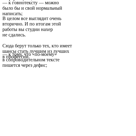
— к говнотексту — можно
было бы и свой нормальный
написать;
В целом все выглядит очень
вторично. И по итогам этой
работы вы студии нахер
не сдались.
Сюда берут только тех, кто имеет
шансы стать лучшим из лучших
— к тому, что «по-моему»
в профессии.
в сопроводительном тексте
пишется через дефис;