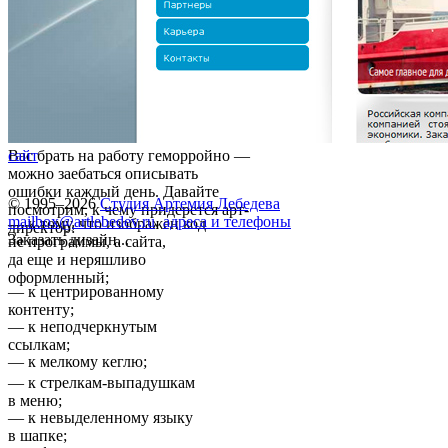
Вас брать на работу геморройно —
сайт
можно заебаться описывать
ошибки каждый день. Давайте
© 1995–2026
Студия Артемия Лебедева
посмотрим, к чему придерется арт-
mailbox@artlebedev.ru
,
адреса и телефоны
— к тому, что изображен код
директор:
Заказать дизайн...
не программы, а сайта,
да еще и неряшливо
оформленный;
— к центрированному
контенту;
— к неподчеркнутым
ссылкам;
— к мелкому кеглю;
— к стрелкам-выпадушкам
в меню;
— к невыделенному языку
в шапке;