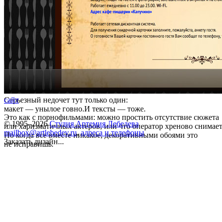
Серьезный недочет тут только один:
сайт
макет — унылое говно.И тексты — тоже.
Это как с порнофильмами: можно простить отсутствие сюжета
© 1995–2026
Студия Артемия Лебедева
или харизматичных актеров, или что оператор хреново снимает
mailbox@artlebedev.ru
,
адреса и телефоны
Но когда все вместе никакое, декоративными обоями это
Заказать дизайн...
не исправишь.