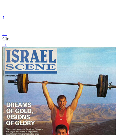
↑
←
Ctrl
→