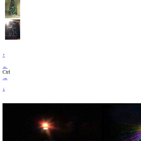
↑
←
Ctrl
→
↓