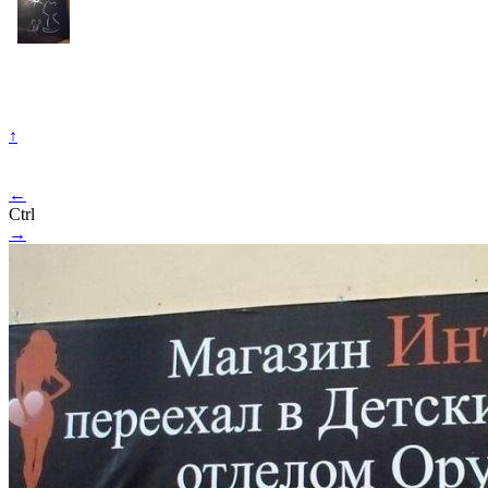
↑
←
Ctrl
→