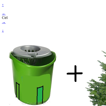
↑
←
Ctrl
→
↓