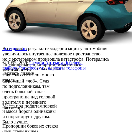
Возможно в результате модернизации у автомобиля
промдизайн
увеличилось внутреннее полезное пространство,
но с экстерьером произошла катастрофа. Потерялись
© 1995–2026
Студия Артемия Лебедева
«правильные» пропорции, изменилась
mailbox@artlebedev.ru
,
адреса и телефоны
Передняя часть стала плоской.
масштабность.
Заказать дизайн...
Над колесом очень много
крыла.
Огромный «лоб». Судя
по подголовникам, там
очень большой запас
пространства над головой
водителя и переднего
Масса под подштамповкой
пассажира.
и масса порога одинаковы
и спорят друг с другом.
Было лучше.
Пропорции боковых стекол
(они стали выше)