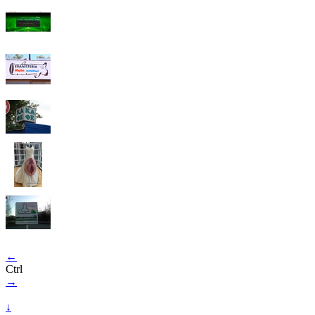
←
Ctrl
→
↓