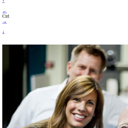
↑
←
Ctrl
→
↓