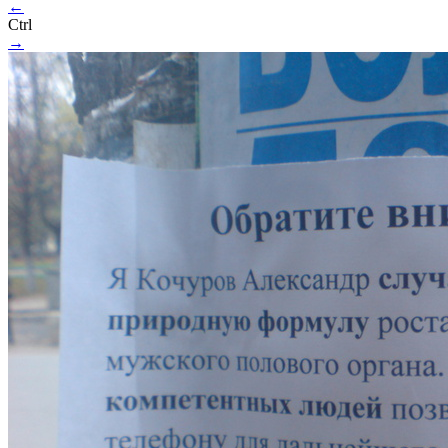
←
Ctrl
→