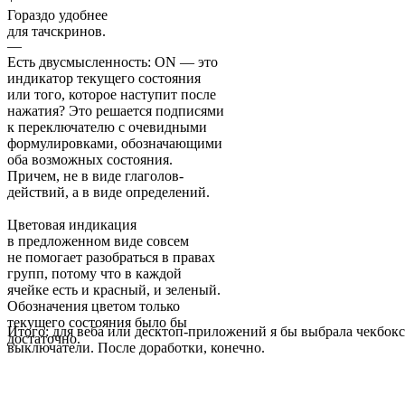
Гораздо удобнее
для тачскринов.
—
Есть двусмысленность: ON — это
индикатор текущего состояния
или того, которое наступит после
нажатия? Это решается подписями
к переключателю с очевидными
формулировками, обозначающими
оба возможных состояния.
Причем, не в виде глаголов-
действий, а в виде определений.
Цветовая индикация
в предложенном виде совсем
не помогает разобраться в правах
групп, потому что в каждой
ячейке есть и красный, и зеленый.
Обозначения цветом только
текущего состояния было бы
Итого: для веба или десктоп-приложений я бы выбрала чекбокс
достаточно.
выключатели. После доработки, конечно.