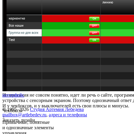
Из описания не совсем понятно, идет ли речь о сайте, програм
интерфейс
устройства с сенсорным экраном. Поэтому однозначный ответ д
И у чекбоксов, и у выключателей есть свои плюсы и минусы.
© 1995–2026
Студия Артемия Лебедева
Чекбоксы
mailbox@artlebedev.ru
,
адреса и телефоны
+
Заказать дизайн...
Привычные, понятные
и однозначные элементы
управления