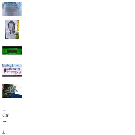
←
Ctrl
→
↓