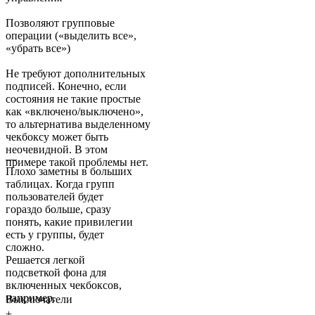
Позволяют групповые
операции («выделить все»,
«убрать все»)
Не требуют дополнительных
подписей. Конечно, если
состояния не такие простые
как «включено/выключено»,
то альтернатива выделенному
чекбоксу может быть
неочевидной. В этом
—
примере такой проблемы нет.
Плохо заметны в больших
таблицах. Когда групп
пользователей будет
гораздо больше, сразу
понять, какие привилегии
есть у группы, будет
сложно.
Решается легкой
подсветкой фона для
включенных чекбоксов,
например.
Выключатели
+