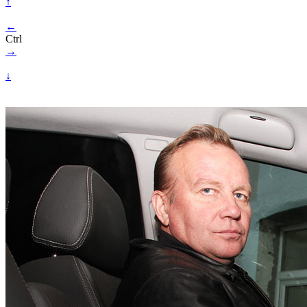
↑
←
Ctrl
→
↓