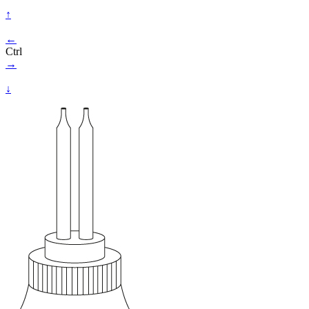
↑
←
Ctrl
→
↓