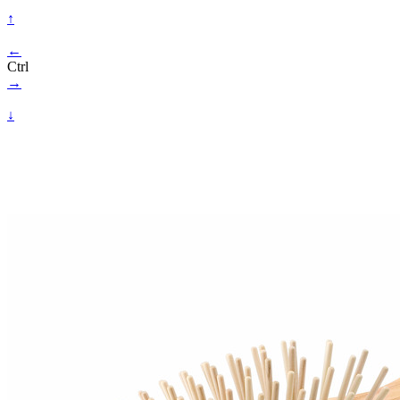
↑
←
Ctrl
→
↓