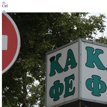
←
Ctrl
→