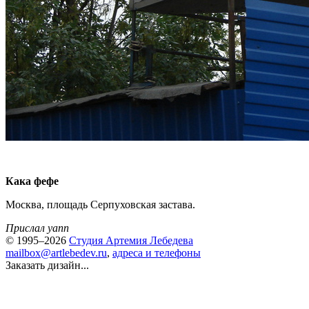
Кака фефе
Москва, площадь Серпуховская застава.
Прислал yann
© 1995–2026
Студия Артемия Лебедева
mailbox@artlebedev.ru
,
адреса и телефоны
Заказать дизайн...