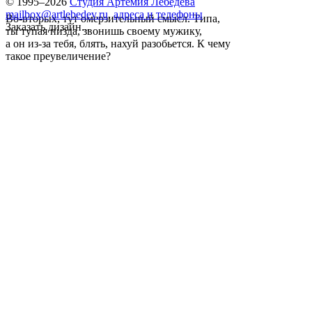
© 1995–2026
Студия Артемия Лебедева
mailbox@artlebedev.ru
,
адреса и телефоны
Во-вторых, тут омерзительный смысл. Типа,
Заказать дизайн...
ты тупая пизда, звонишь своему мужику,
а он из-за тебя, блять, нахуй разобьется. К чему
такое преувеличение?