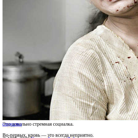
Это довольно стремная социалка.
социалка
Во-первых, кровь — это всегда неприятно.