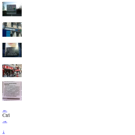
←
Ctrl
→
↓