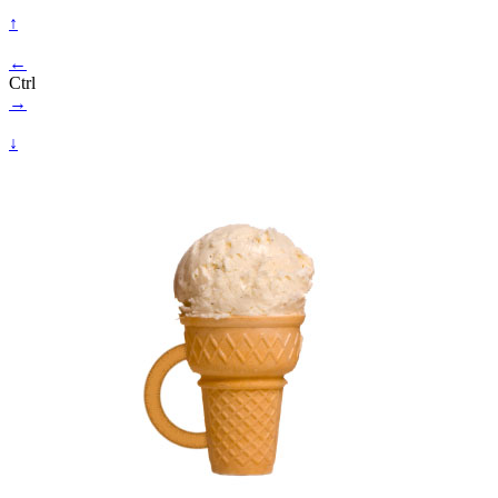
↑
←
Ctrl
→
↓