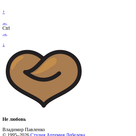
↑
←
Ctrl
→
↓
Не любовь
Владимир Павленко
© 1995–2026
Студия Артемия Лебедева