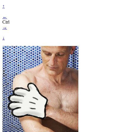
↑
←
Ctrl
→
↓