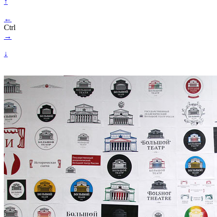
↑
←
Ctrl
→
↓