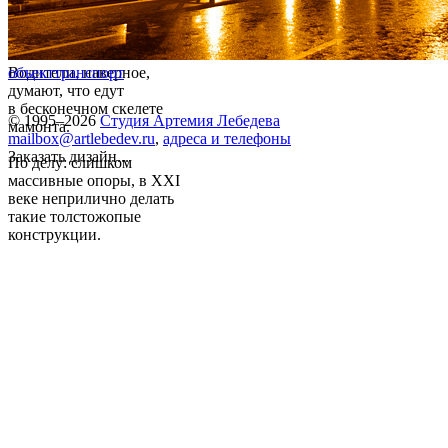
Водители, наверное,
объект
транспорт
думают, что едут
в бесконечном скелете
© 1995–2026
Студия Артемия Лебедева
мамонта.
mailbox@artlebedev.ru
,
адреса и телефоны
Заказать дизайн...
По делу: слишком
массивные опоры, в XXI
веке неприлично делать
такие толстожопые
конструкции.