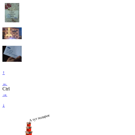
↑
←
Ctrl
→
↓