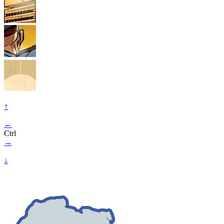
↑
←
Ctrl
→
↓