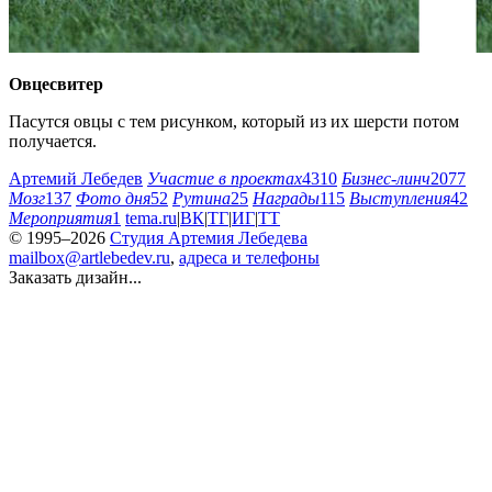
Овцесвитер
Пасутся овцы с тем рисунком, который из их шерсти потом
получается.
Артемий Лебедев
Участие в проектах
4310
Бизнес-линч
2077
Мозг
137
Фото дня
52
Рутина
25
Награды
115
Выступления
42
Мероприятия
1
tema.ru
|
ВК
|
ТГ
|
ИГ
|
ТТ
© 1995–2026
Студия Артемия Лебедева
mailbox@artlebedev.ru
,
адреса и телефоны
Заказать дизайн...