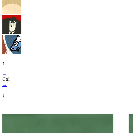
↑
←
Ctrl
→
↓