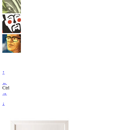
↑
←
Ctrl
→
↓