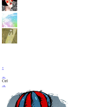
↑
←
Ctrl
→