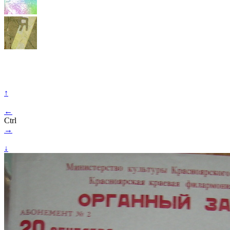
↑
←
Ctrl
→
↓