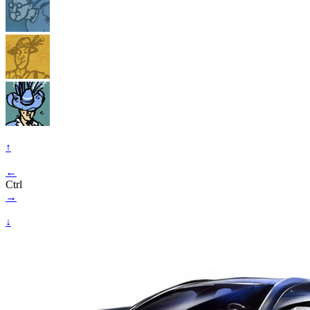
↑
←
Ctrl
→
↓