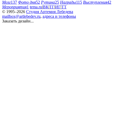
Мозг
137
Фото дня
52
Рутина
25
Награды
115
Выступления
42
Мероприятия
1
tema.ru
|
ВК
|
ТГ
|
ИГ
|
ТТ
© 1995–2026
Студия Артемия Лебедева
mailbox@artlebedev.ru
,
адреса и телефоны
Заказать дизайн...