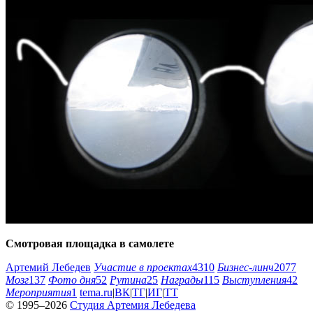
Смотровая площадка в самолете
Артемий Лебедев
Участие в проектах
4310
Бизнес-линч
2077
Мозг
137
Фото дня
52
Рутина
25
Награды
115
Выступления
42
Мероприятия
1
tema.ru
|
ВК
|
ТГ
|
ИГ
|
ТТ
© 1995–2026
Студия Артемия Лебедева