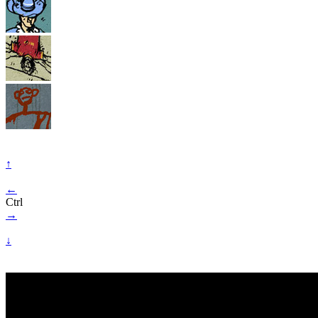
↑
←
Ctrl
→
↓